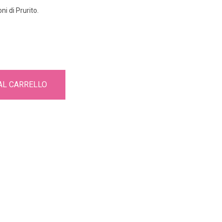
i di Prurito.
.
AL CARRELLO