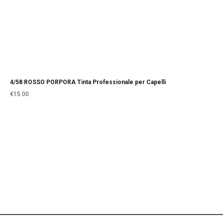
4/58 ROSSO PORPORA Tinta Professionale per Capelli
€
15.00
La Cosmesi Prodessionale a Casa Tua!