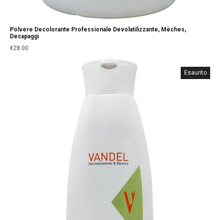
Polvere Decolorante Professionale Devolatilizzante, Mèches,
Decapaggi
€
28.00
Esaurito